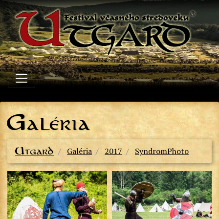
G
aléria
Utgard
Galéria
2017
SyndromPhoto