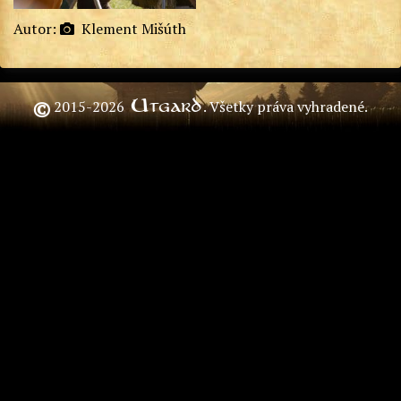
Autor:
Klement Mišúth
Utgard
©
2015-2026
. Všetky práva vyhradené.