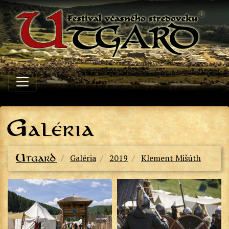
G
aléria
Utgard
Galéria
2019
Klement Mišúth