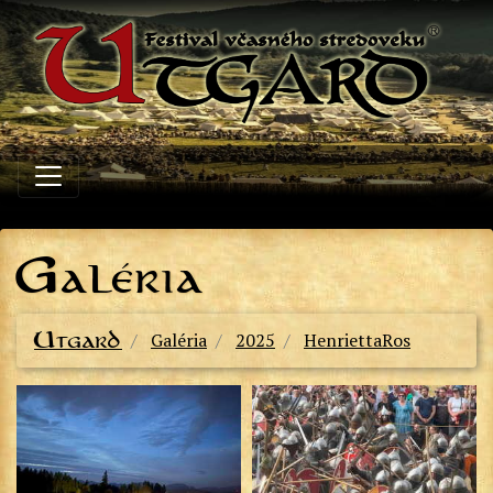
G
aléria
Utgard
Galéria
2025
HenriettaRos