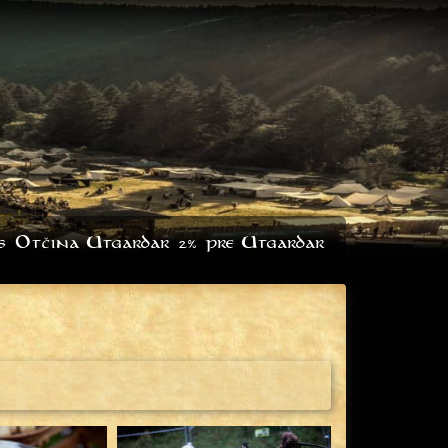
s
Otčina Utgardar
2% pre Utgardar