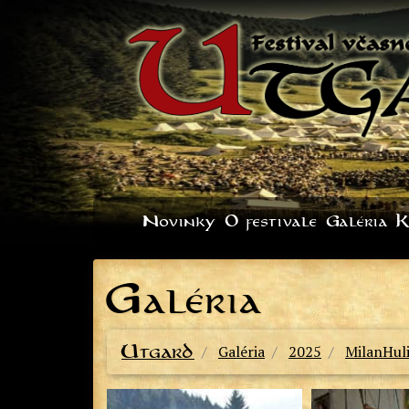
Novinky
O festivale
Galéria
K
G
aléria
Utgard
Galéria
2025
MilanHul